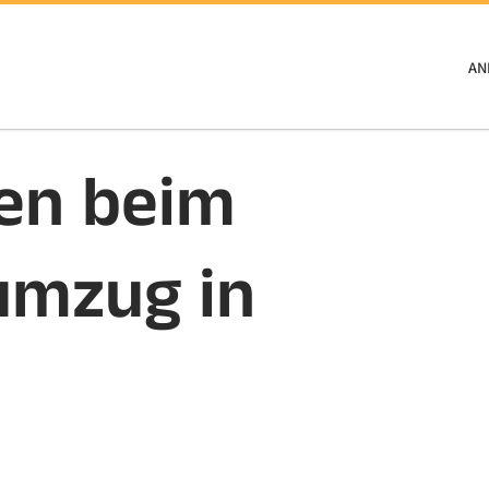
AN
gen beim
umzug in