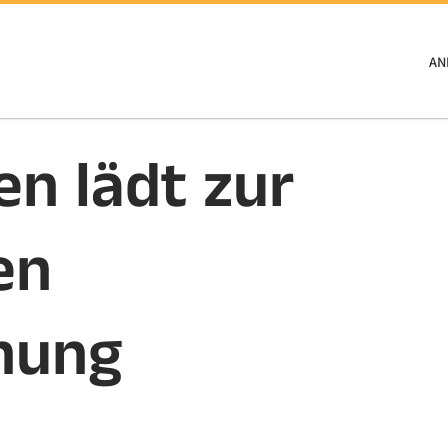
AN
en lädt zur
en
nung